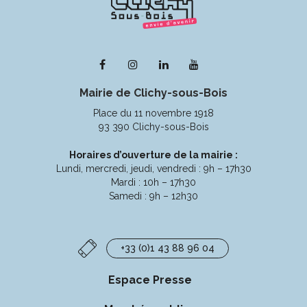
Lien
Lien
Lien
Lien
vers
vers
vers
vers
Mairie de Clichy-sous-Bois
le
le
le
la
compte
compte
compte
chaîne
Place du 11 novembre 1918
Facebook
Instagram
Linkedin
Youtube
93 390 Clichy-sous-Bois
Horaires d’ouverture de la mairie :
Lundi, mercredi, jeudi, vendredi : 9h – 17h30
Mardi : 10h – 17h30
Samedi : 9h – 12h30
+33 (0)1 43 88 96 04
Espace Presse