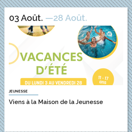
Du
au
03
Août
.
—28
Août
.
JEUNESSE
Viens à la Maison de la Jeunesse