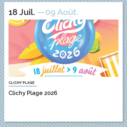
Du
let
au
18
Juil
.
—09
Août
.
CLICHY PLAGE
Clichy Plage 2026