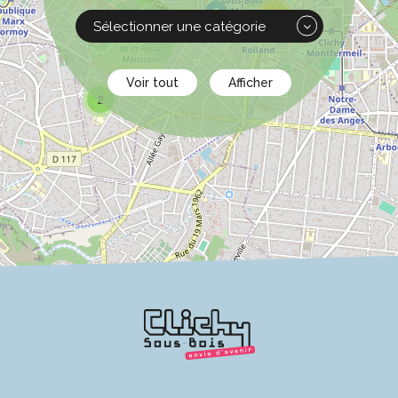
12
Catégories
Voir tout
Afficher
2
Leaflet
|
©
OpenStreetMap