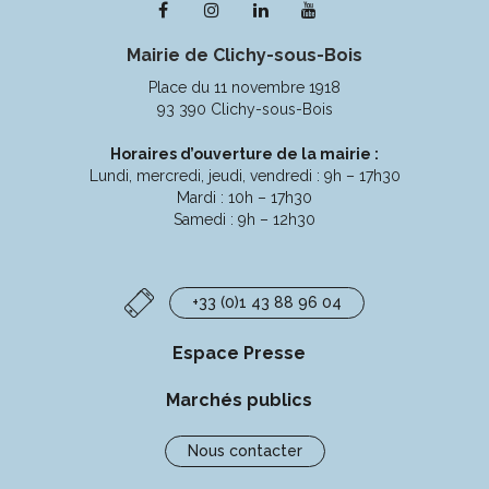
Lien
Lien
Lien
Lien
vers
vers
vers
vers
Mairie de Clichy-sous-Bois
le
le
le
la
compte
compte
compte
chaîne
Place du 11 novembre 1918
Facebook
Instagram
Linkedin
Youtube
93 390 Clichy-sous-Bois
Horaires d’ouverture de la mairie :
Lundi, mercredi, jeudi, vendredi : 9h – 17h30
Mardi : 10h – 17h30
Samedi : 9h – 12h30
+33 (0)1 43 88 96 04
Espace Presse
Marchés publics
Nous contacter