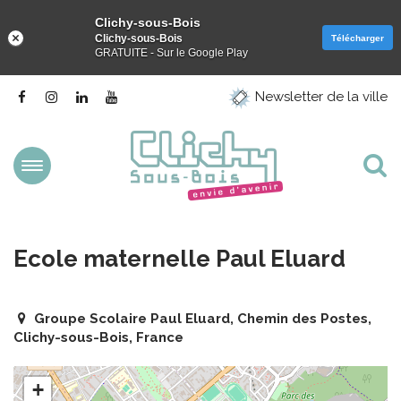
Clichy-sous-Bois
Clichy-sous-Bois
Télécharger
GRATUITE - Sur le Google Play
Gestion des traceurs
Lien
Lien
Lien
Lien
Newsletter de la ville
vers
vers
vers
vers
le
le
le
la
compte
compte
compte
chaîne
Facebook
Instagram
Linkedin
Youtube
Aller
Al
à
la
à
navigation
la
Ecole maternelle Paul Eluard
re
Groupe Scolaire Paul Eluard, Chemin des Postes,
Clichy-sous-Bois, France
+