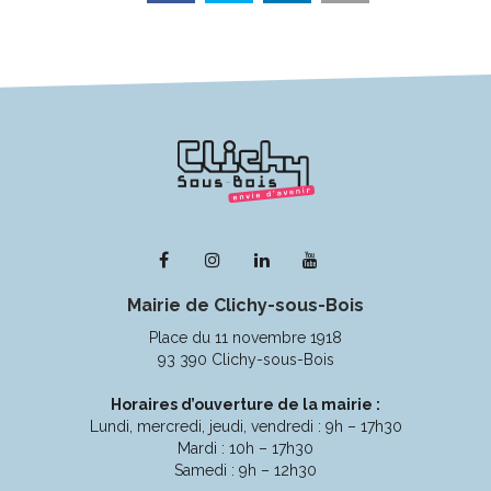
Lien
Lien
Lien
Lien
vers
vers
vers
vers
Mairie de Clichy-sous-Bois
le
le
le
la
compte
compte
compte
chaîne
Place du 11 novembre 1918
Facebook
Instagram
Linkedin
Youtube
93 390 Clichy-sous-Bois
Horaires d’ouverture de la mairie :
Lundi, mercredi, jeudi, vendredi : 9h – 17h30
Mardi : 10h – 17h30
Samedi : 9h – 12h30