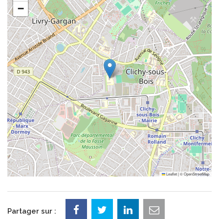
−
Leaflet
|
©
OpenStreetMap
Partager sur :