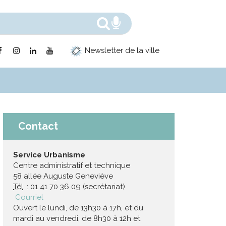
Rechercher
Recherche voc
Lien
Lien
Lien
Lien
Newsletter de la ville
vers
vers
vers
vers
le
le
le
la
compte
compte
compte
chaîne
Facebook
Instagram
Linkedin
Youtube
Contact
Service Urbanisme
Centre administratif et technique
58 allée Auguste Geneviève
Tél
. : 01 41 70 36 09 (secrétariat)
Courriel
Ouvert le lundi, de 13h30 à 17h, et du
mardi au vendredi, de 8h30 à 12h et