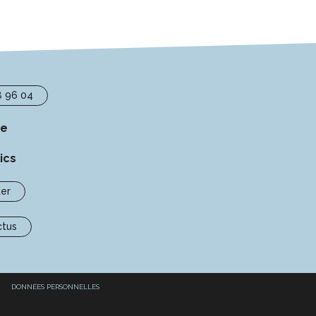
8 96 04
se
ics
er
ctus
DONNÉES PERSONNELLES