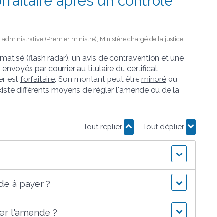
faitaire après un contrôle
et administrative (Premier ministre), Ministère chargé de la justice
atisé (flash radar), un avis de contravention et une
 envoyés par courrier au titulaire du certificat
er est
forfaitaire
. Son montant peut être
minoré
ou
xiste différents moyens de régler l'amende ou de la
Tout replier
Tout déplier
e à payer ?
er l'amende ?