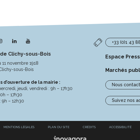
n
Lien
Lien
Lien
+33 (0)1 43 8
s
vers
vers
vers
 de Clichy-sous-Bois
le
le
la
Espace Pres
pte
compte
compte
chaîne
u 11 novembre 1918
ebook
Instagram
Linkedin
Youtube
Clichy-sous-Bois
Marchés publ
s d’ouverture de la mairie :
Nous contact
ercredi, jeudi, vendredi : 9h – 17h30
10h – 17h30
Suivez nos a
: 9h – 12h30
MENTIONS LÉGALES
PLAN DU SITE
CRÉDITS
ACCESSIBILITÉ