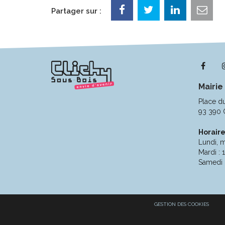
Partager sur :
Lie
ver
Mairie
le
com
Place d
Fac
93 390 
Horaire
Lundi, m
Mardi : 
Samedi 
GESTION DES COOKIES