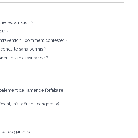
une réclamation ?
dar ?
ntravention : comment contester ?
e conduite sans permis ?
onduite sans assurance ?
paiement de l'amende forfaitaire
ênant, très gênant, dangereux)
onds de garantie