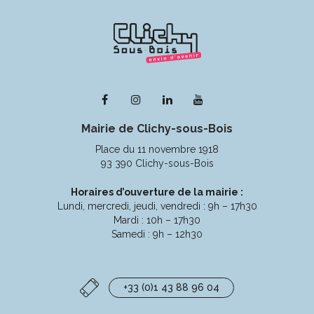
Lien
Lien
Lien
Lien
vers
vers
vers
vers
Mairie de Clichy-sous-Bois
le
le
le
la
compte
compte
compte
chaîne
Place du 11 novembre 1918
Facebook
Instagram
Linkedin
Youtube
93 390 Clichy-sous-Bois
Horaires d’ouverture de la mairie :
Lundi, mercredi, jeudi, vendredi : 9h – 17h30
Mardi : 10h – 17h30
Samedi : 9h – 12h30
+33 (0)1 43 88 96 04