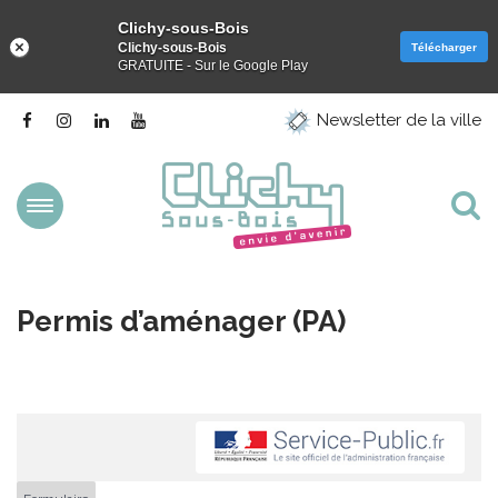
Clichy-sous-Bois
Clichy-sous-Bois
Télécharger
GRATUITE - Sur le Google Play
Gestion des traceurs
Lien
Lien
Lien
Lien
Newsletter de la ville
vers
vers
vers
vers
le
le
le
la
compte
compte
compte
chaîne
Facebook
Instagram
Linkedin
Youtube
Aller
Al
à
la
à
navigation
la
Permis d’aménager (PA)
re