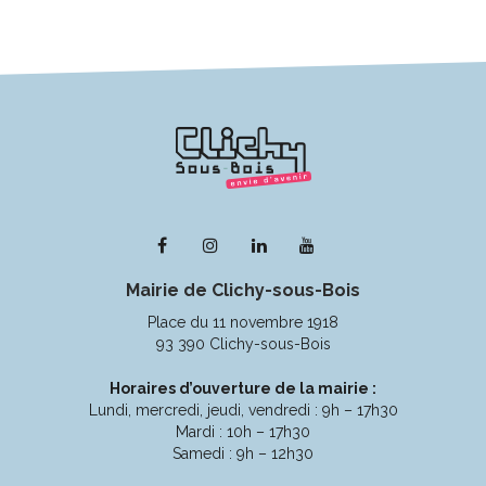
Lien
Lien
Lien
Lien
vers
vers
vers
vers
Mairie de Clichy-sous-Bois
le
le
le
la
compte
compte
compte
chaîne
Place du 11 novembre 1918
Facebook
Instagram
Linkedin
Youtube
93 390 Clichy-sous-Bois
Horaires d’ouverture de la mairie :
Lundi, mercredi, jeudi, vendredi : 9h – 17h30
Mardi : 10h – 17h30
Samedi : 9h – 12h30