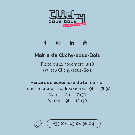
Lien
Lien
Lien
Lien
vers
vers
vers
vers
Mairie de Clichy-sous-Bois
le
le
le
la
compte
compte
compte
chaîne
Place du 11 novembre 1918
Facebook
Instagram
Linkedin
Youtube
93 390 Clichy-sous-Bois
Horaires d’ouverture de la mairie :
Lundi, mercredi, jeudi, vendredi : 9h – 17h30
Mardi : 10h – 17h30
Samedi : 9h – 12h30
+33 (0)1 43 88 96 04