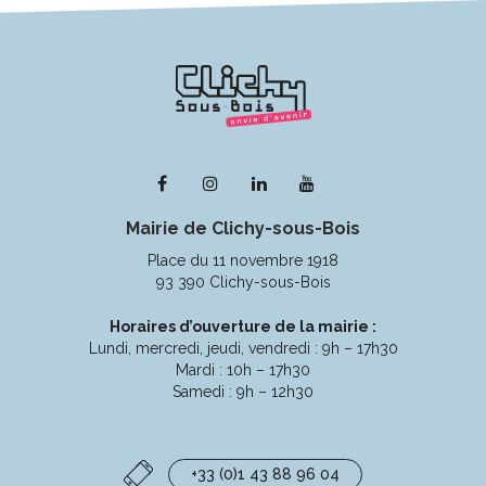
Lien
Lien
Lien
Lien
vers
vers
vers
vers
Mairie de Clichy-sous-Bois
le
le
le
la
compte
compte
compte
chaîne
Place du 11 novembre 1918
Facebook
Instagram
Linkedin
Youtube
93 390 Clichy-sous-Bois
Horaires d’ouverture de la mairie :
Lundi, mercredi, jeudi, vendredi : 9h – 17h30
Mardi : 10h – 17h30
Samedi : 9h – 12h30
+33 (0)1 43 88 96 04