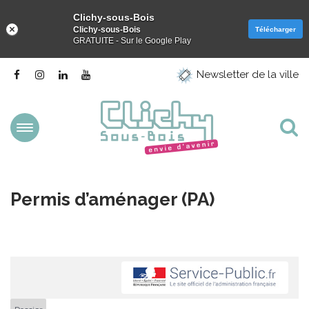
Clichy-sous-Bois
Clichy-sous-Bois
Télécharger
GRATUITE - Sur le Google Play
Gestion des traceurs
Lien
Lien
Lien
Lien
Newsletter de la ville
vers
vers
vers
vers
le
le
le
la
compte
compte
compte
chaîne
Facebook
Instagram
Linkedin
Youtube
Aller
Al
à
la
à
navigation
la
Permis d’aménager (PA)
re