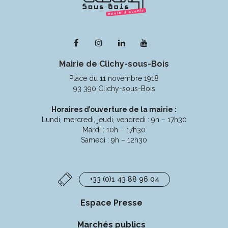
Lien
Lien
Lien
Lien
vers
vers
vers
vers
Mairie de Clichy-sous-Bois
le
le
le
la
compte
compte
compte
chaîne
Place du 11 novembre 1918
Facebook
Instagram
Linkedin
Youtube
93 390 Clichy-sous-Bois
Horaires d’ouverture de la mairie :
Lundi, mercredi, jeudi, vendredi : 9h – 17h30
Mardi : 10h – 17h30
Samedi : 9h – 12h30
+33 (0)1 43 88 96 04
Espace Presse
Marchés publics