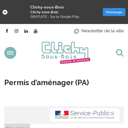
Clichy-sous-Bois
Clichy-sous-Bois
Télécharger
GRATUITE - Sur le Google Play
Gestion des traceurs
Lien
Lien
Lien
Lien
Newsletter de la ville
vers
vers
vers
vers
le
le
le
la
compte
compte
compte
chaîne
Facebook
Instagram
Linkedin
Youtube
Aller
Al
à
la
à
navigation
la
Permis d’aménager (PA)
re