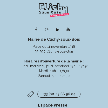
Lien
Lien
Lien
Lien
vers
vers
vers
vers
Mairie de Clichy-sous-Bois
le
le
le
la
compte
compte
compte
chaîne
Place du 11 novembre 1918
Facebook
Instagram
Linkedin
Youtube
93 390 Clichy-sous-Bois
Horaires d’ouverture de la mairie :
Lundi, mercredi, jeudi, vendredi : 9h – 17h30
Mardi : 10h – 17h30
Samedi : 9h – 12h30
+33 (0)1 43 88 96 04
Espace Presse