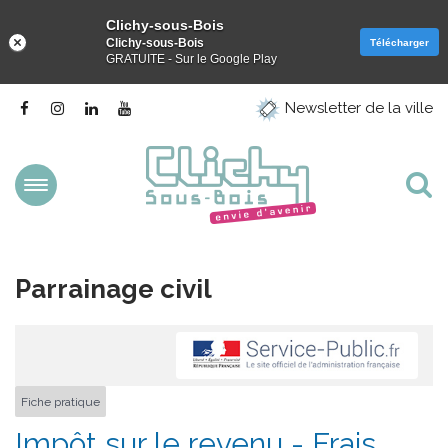
Clichy-sous-Bois
Clichy-sous-Bois
Télécharger
GRATUITE - Sur le Google Play
Gestion des traceurs
Lien
Lien
Lien
Lien
Newsletter de la ville
vers
vers
vers
vers
le
le
le
la
compte
compte
compte
chaîne
Facebook
Instagram
Linkedin
Youtube
Aller
Al
à
la
à
navigation
la
Parrainage civil
re
Fiche pratique
Impôt sur le revenu - Frais