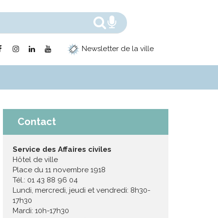
Rechercher
Recherche voc
Lien
Lien
Lien
Lien
Newsletter de la ville
vers
vers
vers
vers
le
le
le
la
compte
compte
compte
chaîne
Facebook
Instagram
Linkedin
Youtube
Contact
Service des Affaires civiles
Hôtel de ville
Place du 11 novembre 1918
Tél.: 01 43 88 96 04
Lundi, mercredi, jeudi et vendredi: 8h30-
17h30
Mardi: 10h-17h30