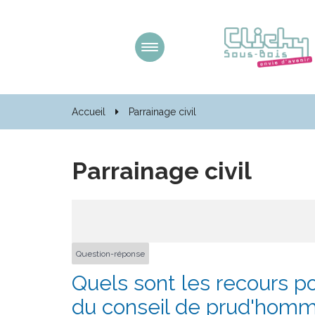
Gestion des traceurs
Aller
à
la
navigation
Accueil
Parrainage civil
Parrainage civil
Question-réponse
Quels sont les recours p
du conseil de prud'homm