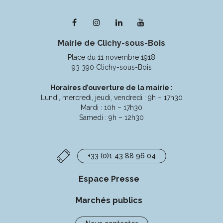
Lien
Lien
Lien
Lien
vers
vers
vers
vers
Mairie de Clichy-sous-Bois
le
le
le
la
compte
compte
compte
chaîne
Place du 11 novembre 1918
Facebook
Instagram
Linkedin
Youtube
93 390 Clichy-sous-Bois
Horaires d’ouverture de la mairie :
Lundi, mercredi, jeudi, vendredi : 9h – 17h30
Mardi : 10h – 17h30
Samedi : 9h – 12h30
+33 (0)1 43 88 96 04
Espace Presse
Marchés publics