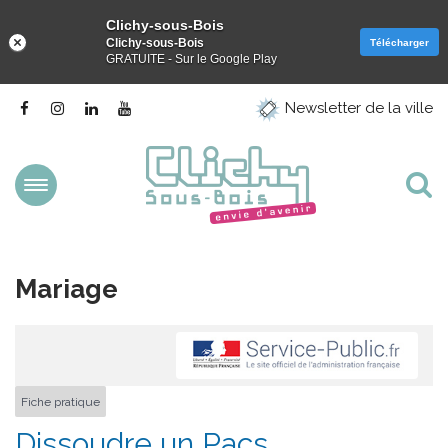
Clichy-sous-Bois
Clichy-sous-Bois
Télécharger
GRATUITE - Sur le Google Play
Gestion des traceurs
Lien
Lien
Lien
Lien
Newsletter de la ville
vers
vers
vers
vers
le
le
le
la
compte
compte
compte
chaîne
Facebook
Instagram
Linkedin
Youtube
Aller
Al
à
la
à
navigation
la
Mariage
re
Fiche pratique
Dissoudre un Pacs