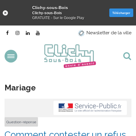
Clichy-sous-Bois
Clichy-sous-Bois
Télécharger
GRATUITE - Sur le Google Play
Gestion des traceurs
Lien
Lien
Lien
Lien
Newsletter de la ville
vers
vers
vers
vers
le
le
le
la
compte
compte
compte
chaîne
Facebook
Instagram
Linkedin
Youtube
Aller
Al
à
la
à
navigation
la
Mariage
re
Question-réponse
Comment contester un refus