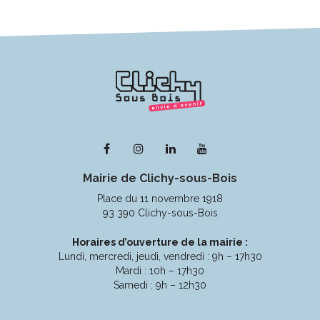
Lien
Lien
Lien
Lien
vers
vers
vers
vers
Mairie de Clichy-sous-Bois
le
le
le
la
compte
compte
compte
chaîne
Place du 11 novembre 1918
Facebook
Instagram
Linkedin
Youtube
93 390 Clichy-sous-Bois
Horaires d’ouverture de la mairie :
Lundi, mercredi, jeudi, vendredi : 9h – 17h30
Mardi : 10h – 17h30
Samedi : 9h – 12h30