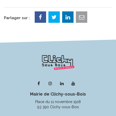
Partager sur :
Lien
Lien
Lien
Lien
vers
vers
vers
vers
Mairie de Clichy-sous-Bois
le
le
le
la
compte
compte
compte
chaîne
Place du 11 novembre 1918
Facebook
Instagram
Linkedin
Youtube
93 390 Clichy-sous-Bois