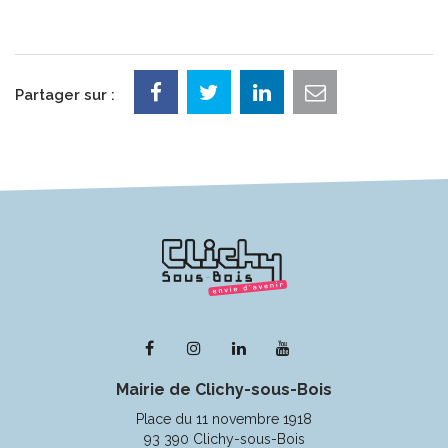
Partager sur :
Lien
Lien
Lien
Lien
vers
vers
vers
vers
Mairie de Clichy-sous-Bois
le
le
le
la
compte
compte
compte
chaîne
Place du 11 novembre 1918
Facebook
Instagram
Linkedin
Youtube
93 390 Clichy-sous-Bois