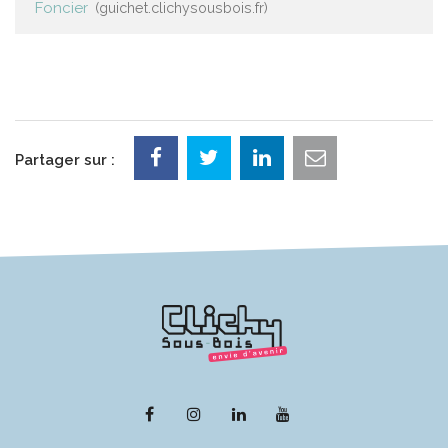
Foncier
guichet.clichysousbois.fr
Partager sur :
Lien
Lien
Lien
Lien
vers
vers
vers
vers