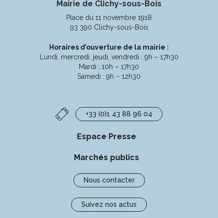
Mairie de Clichy-sous-Bois
le
le
le
la
compte
compte
compte
chaîne
Place du 11 novembre 1918
Facebook
Instagram
Linkedin
Youtube
93 390 Clichy-sous-Bois
Horaires d’ouverture de la mairie :
Lundi, mercredi, jeudi, vendredi : 9h – 17h30
Mardi : 10h – 17h30
Samedi : 9h – 12h30
+33 (0)1 43 88 96 04
Espace Presse
Marchés publics
Nous contacter
Suivez nos actus