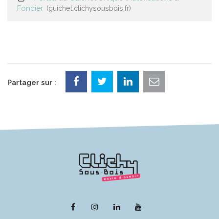
Foncier
guichet.clichysousbois.fr
Partager sur :
Lien
Lien
Lien
Lien
vers
vers
vers
vers