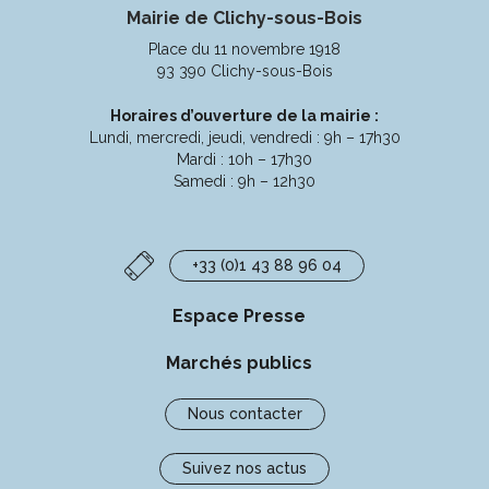
Mairie de Clichy-sous-Bois
le
le
le
la
compte
compte
compte
chaîne
Place du 11 novembre 1918
Facebook
Instagram
Linkedin
Youtube
93 390 Clichy-sous-Bois
Horaires d’ouverture de la mairie :
Lundi, mercredi, jeudi, vendredi : 9h – 17h30
Mardi : 10h – 17h30
Samedi : 9h – 12h30
+33 (0)1 43 88 96 04
Espace Presse
Marchés publics
Nous contacter
Suivez nos actus