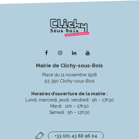
Lien
Lien
Lien
Lien
vers
vers
vers
vers
Mairie de Clichy-sous-Bois
le
le
le
la
compte
compte
compte
chaîne
Place du 11 novembre 1918
Facebook
Instagram
Linkedin
Youtube
93 390 Clichy-sous-Bois
Horaires d’ouverture de la mairie :
Lundi, mercredi, jeudi, vendredi : 9h – 17h30
Mardi : 10h – 17h30
Samedi : 9h – 12h30
+33 (0)1 43 88 96 04