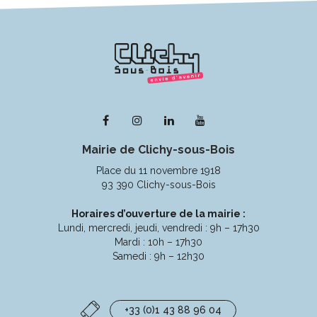
Lien
Lien
Lien
Lien
vers
vers
vers
vers
Mairie de Clichy-sous-Bois
le
le
le
la
compte
compte
compte
chaîne
Place du 11 novembre 1918
Facebook
Instagram
Linkedin
Youtube
93 390 Clichy-sous-Bois
Horaires d’ouverture de la mairie :
Lundi, mercredi, jeudi, vendredi : 9h – 17h30
Mardi : 10h – 17h30
Samedi : 9h – 12h30
+33 (0)1 43 88 96 04