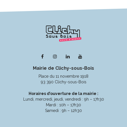
Lien
Lien
Lien
Lien
vers
vers
vers
vers
Mairie de Clichy-sous-Bois
le
le
le
la
compte
compte
compte
chaîne
Place du 11 novembre 1918
Facebook
Instagram
Linkedin
Youtube
93 390 Clichy-sous-Bois
Horaires d’ouverture de la mairie :
Lundi, mercredi, jeudi, vendredi : 9h – 17h30
Mardi : 10h – 17h30
Samedi : 9h – 12h30