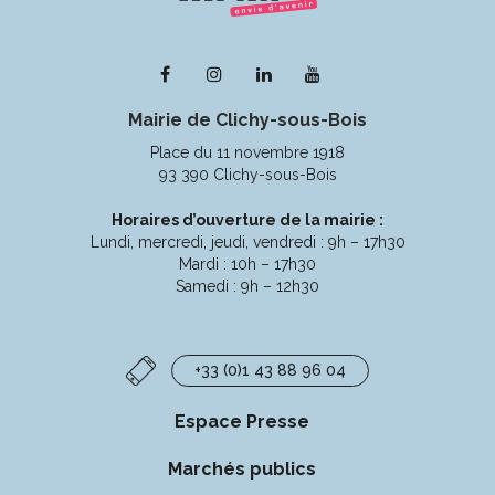
Lien
Lien
Lien
Lien
vers
vers
vers
vers
Mairie de Clichy-sous-Bois
le
le
le
la
compte
compte
compte
chaîne
Place du 11 novembre 1918
Facebook
Instagram
Linkedin
Youtube
93 390 Clichy-sous-Bois
Horaires d’ouverture de la mairie :
Lundi, mercredi, jeudi, vendredi : 9h – 17h30
Mardi : 10h – 17h30
Samedi : 9h – 12h30
+33 (0)1 43 88 96 04
Espace Presse
Marchés publics