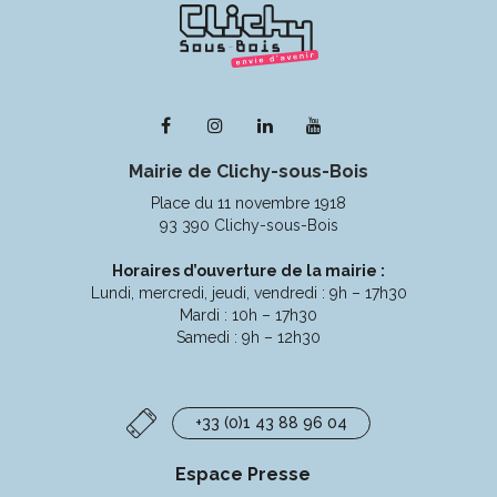
Lien
Lien
Lien
Lien
vers
vers
vers
vers
Mairie de Clichy-sous-Bois
le
le
le
la
compte
compte
compte
chaîne
Place du 11 novembre 1918
Facebook
Instagram
Linkedin
Youtube
93 390 Clichy-sous-Bois
Horaires d’ouverture de la mairie :
Lundi, mercredi, jeudi, vendredi : 9h – 17h30
Mardi : 10h – 17h30
Samedi : 9h – 12h30
+33 (0)1 43 88 96 04
Espace Presse