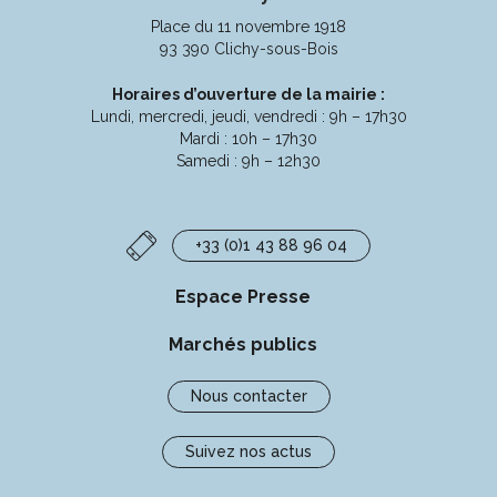
compte
compte
compte
chaîne
Place du 11 novembre 1918
Facebook
Instagram
Linkedin
Youtube
93 390 Clichy-sous-Bois
Horaires d’ouverture de la mairie :
Lundi, mercredi, jeudi, vendredi : 9h – 17h30
Mardi : 10h – 17h30
Samedi : 9h – 12h30
+33 (0)1 43 88 96 04
Espace Presse
Marchés publics
Nous contacter
Suivez nos actus