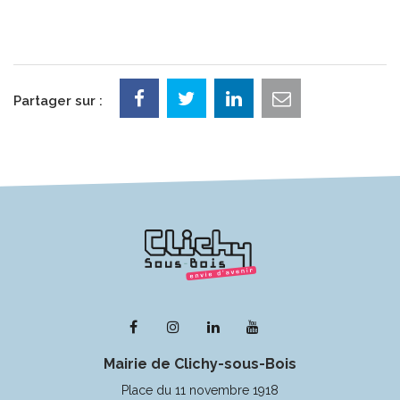
Partager sur :
Lien
Lien
Lien
Lien
vers
vers
vers
vers
Mairie de Clichy-sous-Bois
le
le
le
la
compte
compte
compte
chaîne
Place du 11 novembre 1918