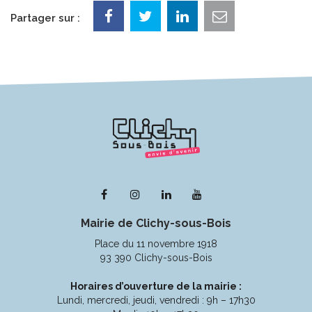
Partager sur :
Lien
Lien
Lien
Lien
vers
vers
vers
vers
Mairie de Clichy-sous-Bois
le
le
le
la
compte
compte
compte
chaîne
Place du 11 novembre 1918
Facebook
Instagram
Linkedin
Youtube
93 390 Clichy-sous-Bois
Horaires d’ouverture de la mairie :
Lundi, mercredi, jeudi, vendredi : 9h – 17h30