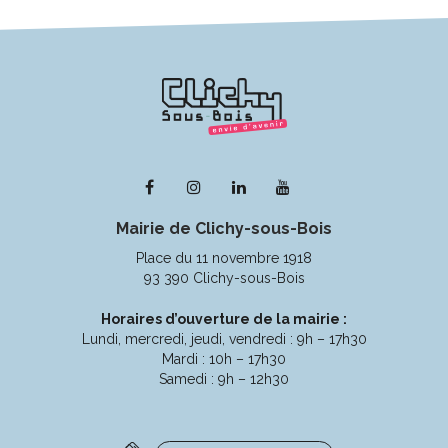
Lien
Lien
Lien
Lien
vers
vers
vers
vers
Mairie de Clichy-sous-Bois
le
le
le
la
compte
compte
compte
chaîne
Place du 11 novembre 1918
Facebook
Instagram
Linkedin
Youtube
93 390 Clichy-sous-Bois
Horaires d’ouverture de la mairie :
Lundi, mercredi, jeudi, vendredi : 9h – 17h30
Mardi : 10h – 17h30
Samedi : 9h – 12h30