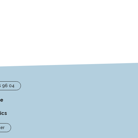
8 96 04
se
ics
er