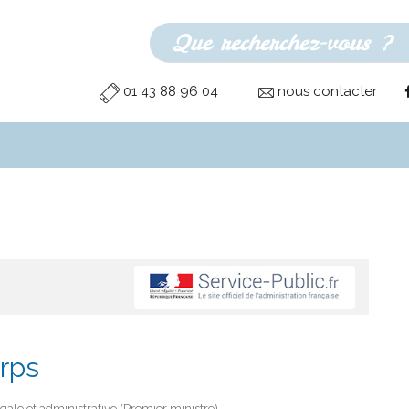
01 43 88 96 04
nous contacter
orps
égale et administrative (Premier ministre)