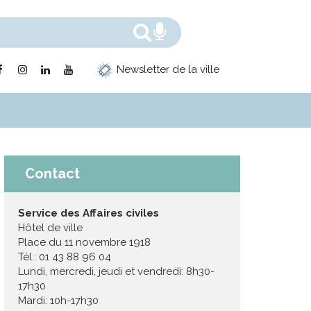
Rechercher
Recherche voc
Lien
Lien
Lien
Lien
Newsletter de la ville
vers
vers
vers
vers
le
le
le
la
compte
compte
compte
chaîne
Facebook
Instagram
Linkedin
Youtube
Contact
Service des Affaires civiles
Hôtel de ville
Place du 11 novembre 1918
Tél.: 01 43 88 96 04
Lundi, mercredi, jeudi et vendredi: 8h30-
17h30
Mardi: 10h-17h30