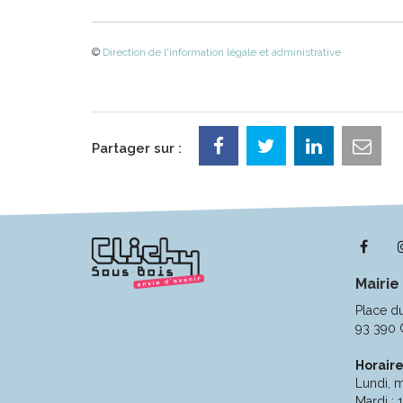
©
Direction de l'information légale et administrative
Partager sur :
Lie
ver
Mairie
le
com
Place d
Fac
93 390 
Horaire
Lundi, m
Mardi : 