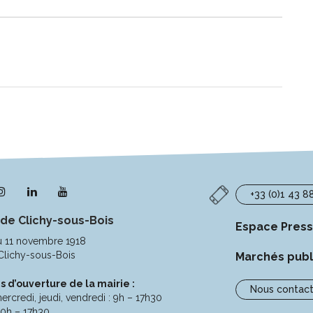
n
Lien
Lien
Lien
+33 (0)1 43 8
s
vers
vers
vers
 de Clichy-sous-Bois
le
le
la
Espace Pres
pte
compte
compte
chaîne
u 11 novembre 1918
ebook
Instagram
Linkedin
Youtube
Clichy-sous-Bois
Marchés publ
s d’ouverture de la mairie :
Nous contact
ercredi, jeudi, vendredi : 9h – 17h30
10h – 17h30