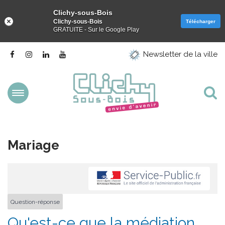
Clichy-sous-Bois
Clichy-sous-Bois
Télécharger
GRATUITE - Sur le Google Play
Gestion des traceurs
Lien
Lien
Lien
Lien
Newsletter de la ville
vers
vers
vers
vers
le
le
le
la
compte
compte
compte
chaîne
Facebook
Instagram
Linkedin
Youtube
Aller
Al
à
la
à
navigation
la
Mariage
re
Question-réponse
Qu'est-ce que la médiation