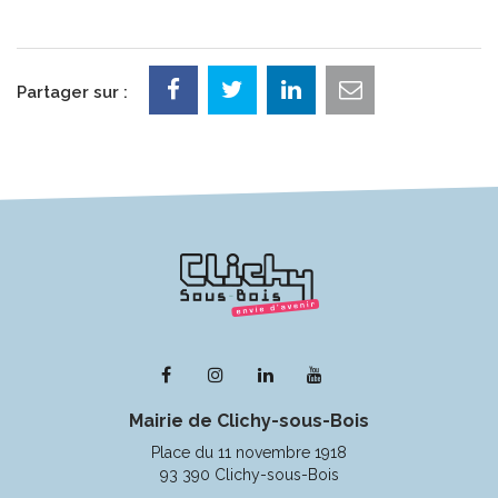
Partager sur :
Lien
Lien
Lien
Lien
vers
vers
vers
vers
Mairie de Clichy-sous-Bois
le
le
le
la
compte
compte
compte
chaîne
Place du 11 novembre 1918
Facebook
Instagram
Linkedin
Youtube
93 390 Clichy-sous-Bois