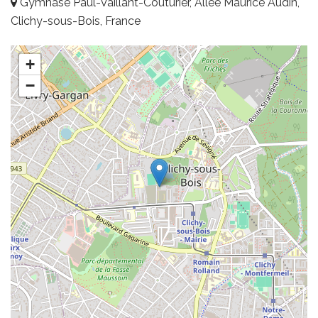
Gymnase Paul-Vaillant-Couturier, Allée Maurice Audin,
Clichy-sous-Bois, France
+
−