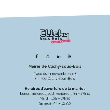
Lien
Lien
Lien
Lien
vers
vers
vers
vers
Mairie de Clichy-sous-Bois
le
le
le
la
compte
compte
compte
chaîne
Place du 11 novembre 1918
Facebook
Instagram
Linkedin
Youtube
93 390 Clichy-sous-Bois
Horaires d’ouverture de la mairie :
Lundi, mercredi, jeudi, vendredi : 9h – 17h30
Mardi : 10h – 17h30
Samedi : 9h – 12h30