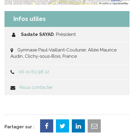
Leaflet
|
©
OpenStreetMap
Infos utiles
Sadate SAYAD
,
Président
Gymnase Paul-Vaillant-Couturier, Allée Maurice
Audin, Clichy-sous-Bois, France
06 01 63 98 22
Nous contacter
Partager sur :