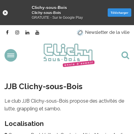
Clichy-sous-Bois
Clichy-sous-Bois
Télécharger
GRATUITE - Sur le Google Play
Gestion des traceurs
Lien
Lien
Lien
Lien
Newsletter de la ville
vers
vers
vers
vers
le
le
le
la
compte
compte
compte
chaîne
Facebook
Instagram
Linkedin
Youtube
Aller
Al
à
la
à
navigation
la
JJB Clichy-sous-Bois
re
Le club JJB Clichy-sous-Bois propose des activités de
lutte, grappling et sambo.
Localisation