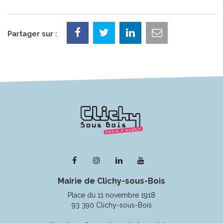
Partager sur :
Lien
Lien
Lien
Lien
vers
vers
vers
vers
Mairie de Clichy-sous-Bois
le
le
le
la
compte
compte
compte
chaîne
Place du 11 novembre 1918
Facebook
Instagram
Linkedin
Youtube
93 390 Clichy-sous-Bois