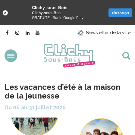
Clichy-sous-Bois
Clichy-sous-Bois
Télécharger
GRATUITE - Sur le Google Play
Gestion des traceurs
Lien
Lien
Lien
Lien
Newsletter de la ville
vers
vers
vers
vers
le
le
le
la
compte
compte
compte
chaîne
Facebook
Instagram
Linkedin
Youtube
Aller
Al
à
la
à
navigation
la
Les vacances d’été à la maison
re
de la jeunesse
Du
06
au
31
juillet
2026