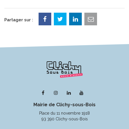
Partager sur :
Lien
Lien
Lien
Lien
vers
vers
vers
vers
Mairie de Clichy-sous-Bois
le
le
le
la
compte
compte
compte
chaîne
Place du 11 novembre 1918
Facebook
Instagram
Linkedin
Youtube
93 390 Clichy-sous-Bois