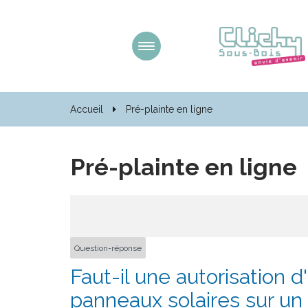
Gestion des traceurs
Aller
à
la
navigation
Accueil
Pré-plainte en ligne
Pré-plainte en ligne
Question-réponse
Faut-il une autorisation 
panneaux solaires sur un 