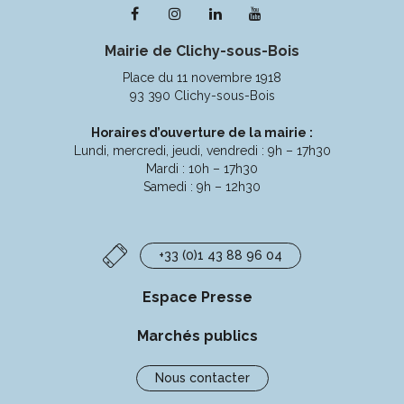
Lien
Lien
Lien
Lien
vers
vers
vers
vers
Mairie de Clichy-sous-Bois
le
le
le
la
compte
compte
compte
chaîne
Place du 11 novembre 1918
Facebook
Instagram
Linkedin
Youtube
93 390 Clichy-sous-Bois
Horaires d’ouverture de la mairie :
Lundi, mercredi, jeudi, vendredi : 9h – 17h30
Mardi : 10h – 17h30
Samedi : 9h – 12h30
+33 (0)1 43 88 96 04
Espace Presse
Marchés publics
Nous contacter