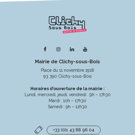
Lien
Lien
Lien
Lien
vers
vers
vers
vers
Mairie de Clichy-sous-Bois
le
le
le
la
compte
compte
compte
chaîne
Place du 11 novembre 1918
Facebook
Instagram
Linkedin
Youtube
93 390 Clichy-sous-Bois
Horaires d’ouverture de la mairie :
Lundi, mercredi, jeudi, vendredi : 9h – 17h30
Mardi : 10h – 17h30
Samedi : 9h – 12h30
+33 (0)1 43 88 96 04