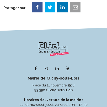
Partager sur :
Lien
Lien
Lien
Lien
vers
vers
vers
vers
Mairie de Clichy-sous-Bois
le
le
le
la
compte
compte
compte
chaîne
Place du 11 novembre 1918
Facebook
Instagram
Linkedin
Youtube
93 390 Clichy-sous-Bois
Horaires d’ouverture de la mairie :
Lundi, mercredi, jeudi, vendredi : 9h – 17h30