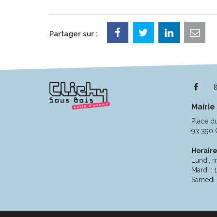
Partager sur :
Lie
ver
Mairie
le
com
Place d
Fac
93 390 
Horaire
Lundi, m
Mardi : 
Samedi 