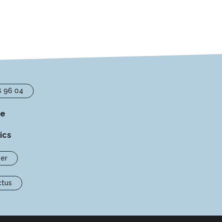
8 96 04
se
ics
er
ctus