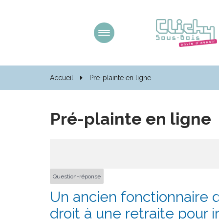
Gestion des traceurs
Aller
à
la
navigation
Accueil
Pré-plainte en ligne
Pré-plainte en ligne
Question-réponse
Un ancien fonctionnaire qu
droit à une retraite pour i