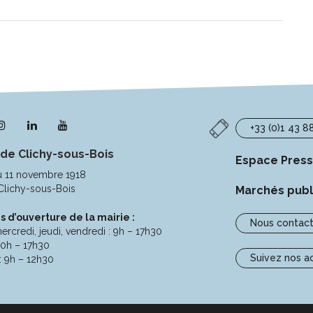
n
Lien
Lien
Lien
+33 (0)1 43 8
s
vers
vers
vers
 de Clichy-sous-Bois
le
le
la
Espace Pres
pte
compte
compte
chaîne
u 11 novembre 1918
ebook
Instagram
Linkedin
Youtube
Clichy-sous-Bois
Marchés publ
s d’ouverture de la mairie :
Nous contact
ercredi, jeudi, vendredi : 9h – 17h30
10h – 17h30
Suivez nos a
: 9h – 12h30