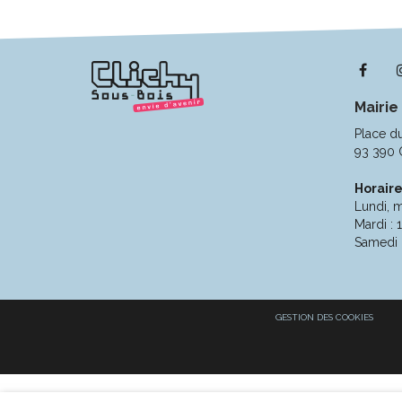
Lie
ver
Mairie
le
com
Place d
Fac
93 390 
Horaire
Lundi, m
Mardi : 
Samedi 
GESTION DES COOKIES