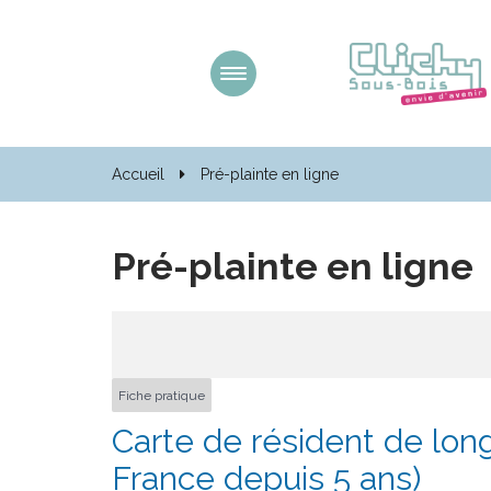
Gestion des traceurs
Aller
à
la
navigation
Accueil
Pré-plainte en ligne
Pré-plainte en ligne
Fiche pratique
Carte de résident de lon
France depuis 5 ans)