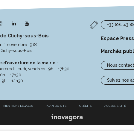
n
Lien
Lien
Lien
+33 (0)1 43 8
s
vers
vers
vers
 de Clichy-sous-Bois
le
le
la
Espace Pres
pte
compte
compte
chaîne
u 11 novembre 1918
ebook
Instagram
Linkedin
Youtube
Clichy-sous-Bois
Marchés publ
s d’ouverture de la mairie :
Nous contact
ercredi, jeudi, vendredi : 9h – 17h30
10h – 17h30
Suivez nos a
: 9h – 12h30
MENTIONS LÉGALES
PLAN DU SITE
CRÉDITS
ACCESSIBILITÉ