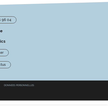
8 96 04
se
ics
er
ctus
DONNÉES PERSONNELLES