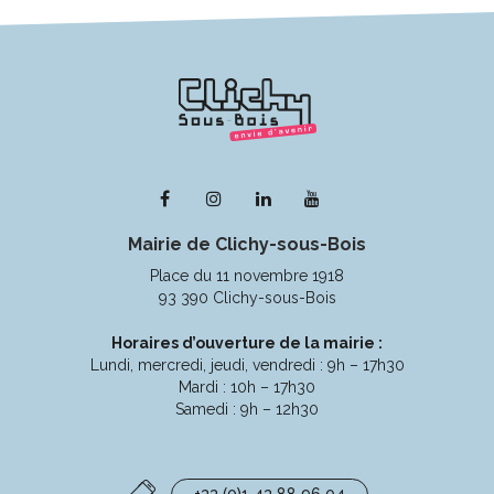
Lien
Lien
Lien
Lien
vers
vers
vers
vers
Mairie de Clichy-sous-Bois
le
le
le
la
compte
compte
compte
chaîne
Place du 11 novembre 1918
Facebook
Instagram
Linkedin
Youtube
93 390 Clichy-sous-Bois
Horaires d’ouverture de la mairie :
Lundi, mercredi, jeudi, vendredi : 9h – 17h30
Mardi : 10h – 17h30
Samedi : 9h – 12h30
+33 (0)1 43 88 96 04