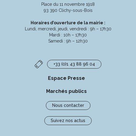
compte
compte
compte
chaîne
Place du 11 novembre 1918
Facebook
Instagram
Linkedin
Youtube
93 390 Clichy-sous-Bois
Horaires d’ouverture de la mairie :
Lundi, mercredi, jeudi, vendredi : 9h – 17h30
Mardi : 10h – 17h30
Samedi : 9h – 12h30
+33 (0)1 43 88 96 04
Espace Presse
Marchés publics
Nous contacter
Suivez nos actus