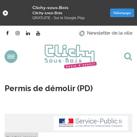
Clichy-sous-Bois
Clichy-sous-Bois
Télécharger
GRATUITE - Sur le Google Play
Gestion des traceurs
Lien
Lien
Lien
Lien
Newsletter de la ville
vers
vers
vers
vers
le
le
le
la
compte
compte
compte
chaîne
Facebook
Instagram
Linkedin
Youtube
Aller
Al
à
la
à
navigation
la
Permis de démolir (PD)
re