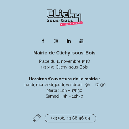
Lien
Lien
Lien
Lien
vers
vers
vers
vers
Mairie de Clichy-sous-Bois
le
le
le
la
compte
compte
compte
chaîne
Place du 11 novembre 1918
Facebook
Instagram
Linkedin
Youtube
93 390 Clichy-sous-Bois
Horaires d’ouverture de la mairie :
Lundi, mercredi, jeudi, vendredi : 9h – 17h30
Mardi : 10h – 17h30
Samedi : 9h – 12h30
+33 (0)1 43 88 96 04