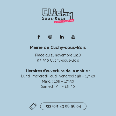
Lien
Lien
Lien
Lien
vers
vers
vers
vers
Mairie de Clichy-sous-Bois
le
le
le
la
compte
compte
compte
chaîne
Place du 11 novembre 1918
Facebook
Instagram
Linkedin
Youtube
93 390 Clichy-sous-Bois
Horaires d’ouverture de la mairie :
Lundi, mercredi, jeudi, vendredi : 9h – 17h30
Mardi : 10h – 17h30
Samedi : 9h – 12h30
+33 (0)1 43 88 96 04