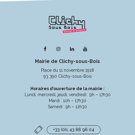
Lien
Lien
Lien
Lien
vers
vers
vers
vers
Mairie de Clichy-sous-Bois
le
le
le
la
compte
compte
compte
chaîne
Place du 11 novembre 1918
Facebook
Instagram
Linkedin
Youtube
93 390 Clichy-sous-Bois
Horaires d’ouverture de la mairie :
Lundi, mercredi, jeudi, vendredi : 9h – 17h30
Mardi : 10h – 17h30
Samedi : 9h – 12h30
+33 (0)1 43 88 96 04