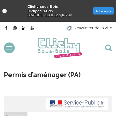
Clichy-sous-Bois
Clichy-sous-Bois
Télécharger
GRATUITE - Sur le Google Play
Gestion des traceurs
Lien
Lien
Lien
Lien
Newsletter de la ville
vers
vers
vers
vers
le
le
le
la
compte
compte
compte
chaîne
Facebook
Instagram
Linkedin
Youtube
Aller
Al
à
la
à
navigation
la
Permis d’aménager (PA)
re