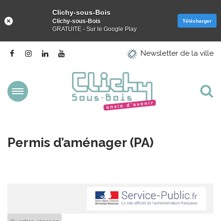
Clichy-sous-Bois
Clichy-sous-Bois
Télécharger
GRATUITE - Sur le Google Play
Gestion des traceurs
Lien
Lien
Lien
Lien
Newsletter de la ville
vers
vers
vers
vers
le
le
le
la
compte
compte
compte
chaîne
Facebook
Instagram
Linkedin
Youtube
Aller
Al
à
la
à
navigation
la
Permis d’aménager (PA)
re