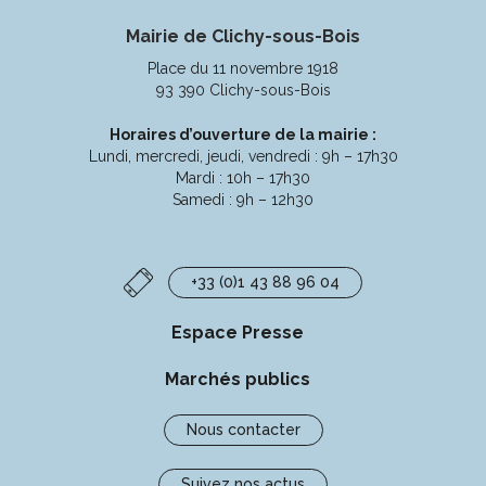
vers
vers
vers
vers
Mairie de Clichy-sous-Bois
le
le
le
la
compte
compte
compte
chaîne
Place du 11 novembre 1918
Facebook
Instagram
Linkedin
Youtube
93 390 Clichy-sous-Bois
Horaires d’ouverture de la mairie :
Lundi, mercredi, jeudi, vendredi : 9h – 17h30
Mardi : 10h – 17h30
Samedi : 9h – 12h30
+33 (0)1 43 88 96 04
Espace Presse
Marchés publics
Nous contacter
Suivez nos actus