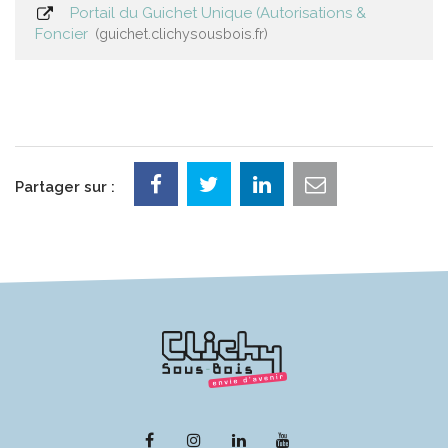
Portail du Guichet Unique (Autorisations &
Foncier
guichet.clichysousbois.fr
Partager sur :
Lien
Lien
Lien
Lien