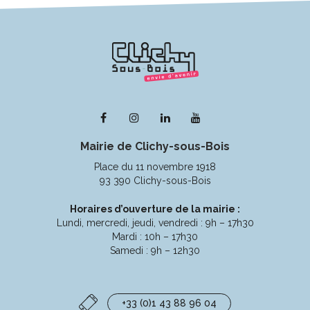
Lien
Lien
Lien
Lien
vers
vers
vers
vers
Mairie de Clichy-sous-Bois
le
le
le
la
compte
compte
compte
chaîne
Place du 11 novembre 1918
Facebook
Instagram
Linkedin
Youtube
93 390 Clichy-sous-Bois
Horaires d’ouverture de la mairie :
Lundi, mercredi, jeudi, vendredi : 9h – 17h30
Mardi : 10h – 17h30
Samedi : 9h – 12h30
+33 (0)1 43 88 96 04