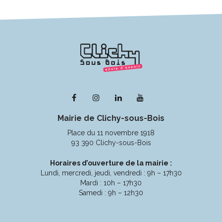
Lien
Lien
Lien
Lien
vers
vers
vers
vers
Mairie de Clichy-sous-Bois
le
le
le
la
compte
compte
compte
chaîne
Place du 11 novembre 1918
Facebook
Instagram
Linkedin
Youtube
93 390 Clichy-sous-Bois
Horaires d’ouverture de la mairie :
Lundi, mercredi, jeudi, vendredi : 9h – 17h30
Mardi : 10h – 17h30
Samedi : 9h – 12h30