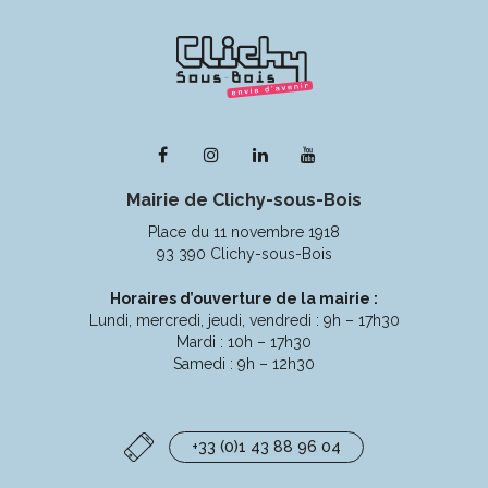
Lien
Lien
Lien
Lien
vers
vers
vers
vers
Mairie de Clichy-sous-Bois
le
le
le
la
compte
compte
compte
chaîne
Place du 11 novembre 1918
Facebook
Instagram
Linkedin
Youtube
93 390 Clichy-sous-Bois
Horaires d’ouverture de la mairie :
Lundi, mercredi, jeudi, vendredi : 9h – 17h30
Mardi : 10h – 17h30
Samedi : 9h – 12h30
+33 (0)1 43 88 96 04