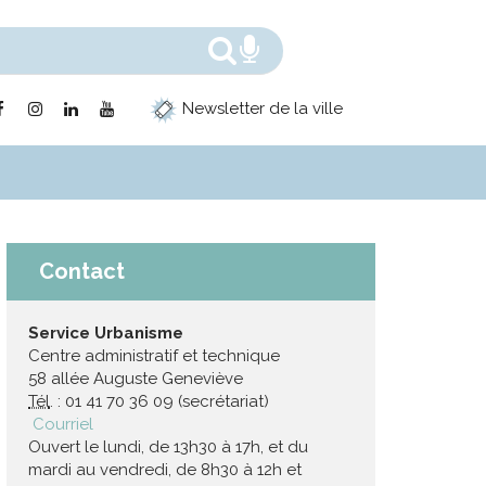
Rechercher
Recherche voc
Lien
Lien
Lien
Lien
Newsletter de la ville
vers
vers
vers
vers
le
le
le
la
compte
compte
compte
chaîne
Facebook
Instagram
Linkedin
Youtube
Contact
Service Urbanisme
Centre administratif et technique
58 allée Auguste Geneviève
Tél
. : 01 41 70 36 09 (secrétariat)
Courriel
Ouvert le lundi, de 13h30 à 17h, et du
mardi au vendredi, de 8h30 à 12h et