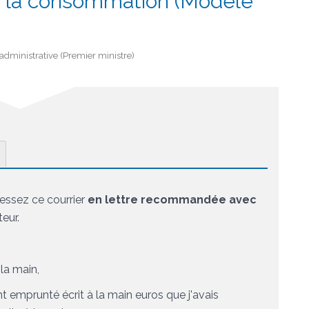
 à la consommation (Modèle
t administrative (Premier ministre)
ressez ce courrier
en lettre recommandée avec
eur.
 la main
,
 emprunté écrit à la main
euros que j'avais