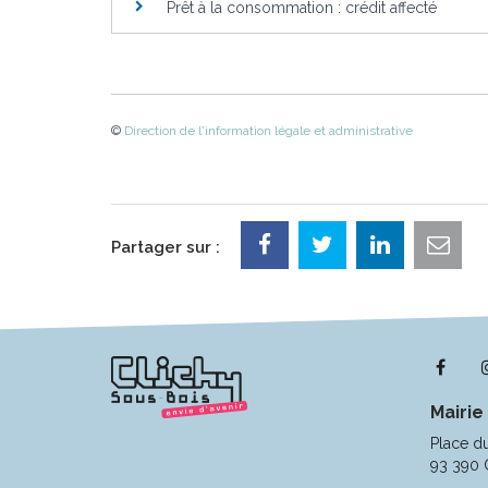
Prêt à la consommation : crédit affecté
©
Direction de l'information légale et administrative
Partager sur :
Lie
ver
Mairie
le
com
Place d
Fac
93 390 