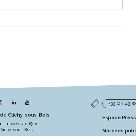
n
Lien
Lien
Lien
+33 (0)1 43 8
s
vers
vers
vers
 de Clichy-sous-Bois
le
le
la
Espace Pres
pte
compte
compte
chaîne
u 11 novembre 1918
ebook
Instagram
Linkedin
Youtube
Clichy-sous-Bois
Marchés publ