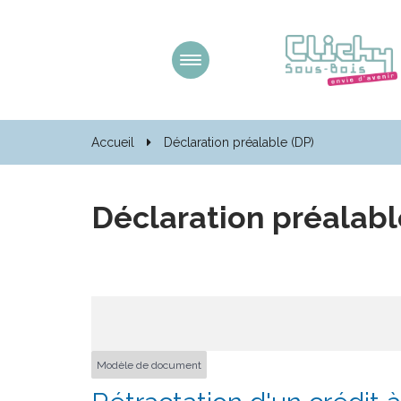
Gestion des traceurs
Aller
à
la
navigation
Accueil
Déclaration préalable (DP)
Déclaration préalabl
Modèle de document