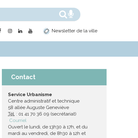
Rechercher
Recherche voc
Lien
Lien
Lien
Lien
Newsletter de la ville
vers
vers
vers
vers
le
le
le
la
compte
compte
compte
chaîne
Facebook
Instagram
Linkedin
Youtube
Contact
Service Urbanisme
Centre administratif et technique
58 allée Auguste Geneviève
Tél
. : 01 41 70 36 09 (secrétariat)
Courriel
Ouvert le lundi, de 13h30 à 17h, et du
mardi au vendredi, de 8h30 à 12h et