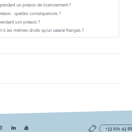
pendant un préavis de licenciement ?
éavis : quelles conséquences ?
pendant son préavis ?
t-il les mêmes droits qu'un salarié français ?
n
Lien
Lien
Lien
+33 (0)1 43 8