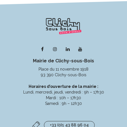
Lien
Lien
Lien
Lien
vers
vers
vers
vers
Mairie de Clichy-sous-Bois
le
le
le
la
compte
compte
compte
chaîne
Place du 11 novembre 1918
Facebook
Instagram
Linkedin
Youtube
93 390 Clichy-sous-Bois
Horaires d’ouverture de la mairie :
Lundi, mercredi, jeudi, vendredi : 9h – 17h30
Mardi : 10h – 17h30
Samedi : 9h – 12h30
+33 (0)1 43 88 96 04