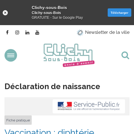
Clichy-sous-Bois
Clichy-sous-Bois
Télécharger
GRATUITE - Sur le Google Play
Gestion des traceurs
Lien
Lien
Lien
Lien
Newsletter de la ville
vers
vers
vers
vers
le
le
le
la
compte
compte
compte
chaîne
Facebook
Instagram
Linkedin
Youtube
Aller
Al
à
la
à
navigation
la
Déclaration de naissance
re
Fiche pratique
Vaccination : diphtérie,