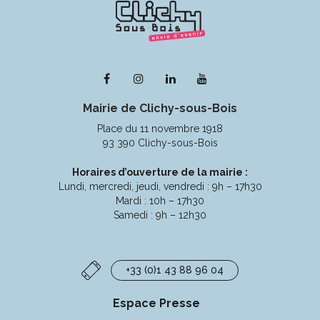
Lien
Lien
Lien
Lien
vers
vers
vers
vers
Mairie de Clichy-sous-Bois
le
le
le
la
compte
compte
compte
chaîne
Place du 11 novembre 1918
Facebook
Instagram
Linkedin
Youtube
93 390 Clichy-sous-Bois
Horaires d’ouverture de la mairie :
Lundi, mercredi, jeudi, vendredi : 9h – 17h30
Mardi : 10h – 17h30
Samedi : 9h – 12h30
+33 (0)1 43 88 96 04
Espace Presse